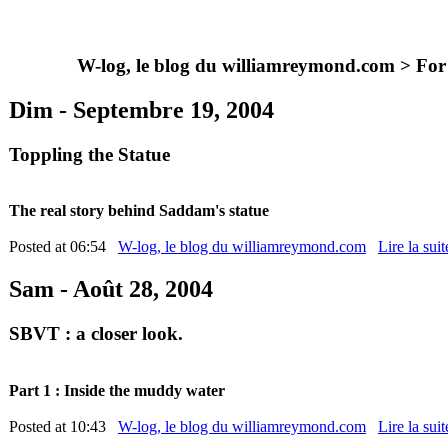
W-log, le blog du williamreymond.com >
For
Dim - Septembre 19, 2004
Toppling the Statue
The real story behind Saddam's statue
Posted at 06:54
W-log, le blog du williamreymond.com
Lire la suit
Sam - Août 28, 2004
SBVT : a closer look.
Part 1 : Inside the muddy water
Posted at 10:43
W-log, le blog du williamreymond.com
Lire la suit