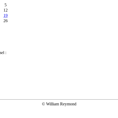
5
12
19
26
el :
©
William Reymond