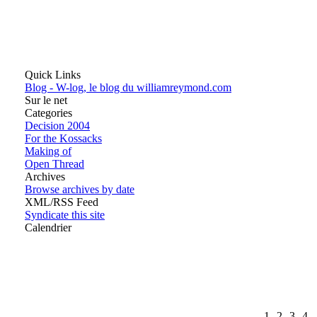
Quick Links
Blog -
W-log, le blog du williamreymond.com
Sur le net
Categories
Decision 2004
For the Kossacks
Making of
Open Thread
Archives
Browse archives by date
XML/RSS Feed
Syndicate this site
Calendrier
1
2
3
4