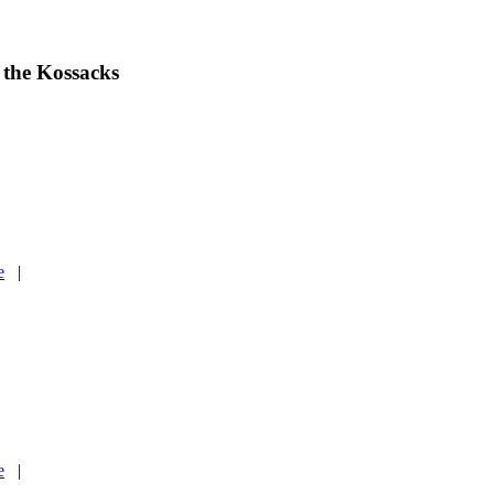
 the Kossacks
e
|
e
|