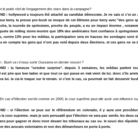
st le poids réel de l'engagement des stars dans la campagne?
D : hollywood a toujours été attaché au candidat démocrate. Je ne sais si c'st un
ur kerry. la presse pro-bush se moque de cet élitisme pour kerry avec "des gens qu
nche, la tournée de sprinsteen, proche du peuple, a eu un impact énorme , notam
quete de rolling stone montre que 18% des américains font confiance à springsteen
s, contre 13% pour les médias. la participation sera en hausse. les sondages sont d
s en compte les gens qui n'ont pas voté depuis deux élections. et ces gens ne se 
: Bush va t il nous sortir Oussama en dernier ressort ?
ND : la fameuse "october surprise". depuis 3 semaines, les médias parlent tou
l est pire que ben laden et que tout ce qui passe en irak vient de lui. donc s'ils arre
era lui. la cia le traque sur le terrain. si c'est le cas, ca pourrrait en fait desservir bus
En cas d?élection serrée comme en 2000, la cour suprême peut elle avoir une influence sur 
D : si l'élection se joue sur le référendum en colorado, il y aura une procédure
la cour supreme. mais je suis persuadé que l'élection ne sera pas serrée. les deux c
ns pour gagner et donc iront devant les tribunaux au cas ou. le souci des républic
er des avocats volontaires et non des démarcheurs en porte à porte.