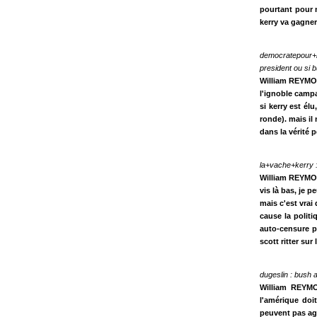
pourtant pour m
kerry va gagner
democratepour+k
president ou si 
William REYMON
l'ignoble campa
si kerry est él
ronde). mais il
dans la vérité 
la+vache+kerry : 
William REYMOND
vis là bas, je 
mais c'est vrai 
cause la politi
auto-censure p
scott ritter sur
dugeslin : bush a
William REYMO
l'amérique doi
peuvent pas agi