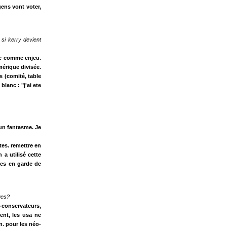
gens vont voter,
si kerry devient
ée comme enjeu.
mérique divisée.
s (comité, table
lanc : "j'ai ete
 un fantasme. Je
otes. remettre en
 a utilisé cette
ses en garde de
ques?
conservateurs,
ent, les usa ne
n. pour les néo-