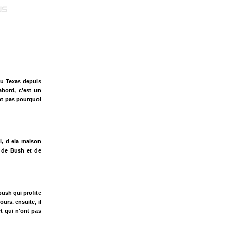
au Texas depuis
bord, c'est un
ent pas pourquoi
i, d ela maison
s de Bush et de
bush qui profite
urs. ensuite, il
et qui n'ont pas