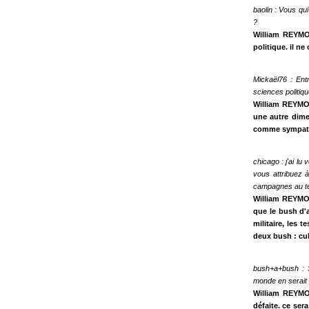
baolin : Vous q
?
William REYMO
politique. il n
Mickaël76 : Ent
sciences politiq
William REYMON
une autre dimen
comme sympathiq
chicago : j'ai lu
vous attribuez 
campagnes au t
William REYMOND
que le bush d'a
militaire, les 
deux bush : cul
bush+a+bush : Si
monde en serait e
William REYMON
défaite. ce sera