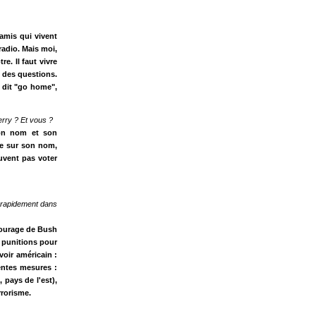
amis qui vivent
radio. Mais moi,
e. Il faut vivre
 des questions.
a dit "go home",
erry ? Et vous ?
on nom et son
le sur son nom,
uvent pas voter
p rapidement dans
ntourage de Bush
e punitions pour
voir américain :
rentes mesures :
 pays de l'est),
rrorisme.