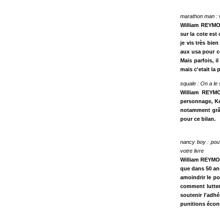
marathon man : v
William REYMON
sur la cote est
je vis très bie
aux usa pour c
Mais parfois, i
mais c'etait la 
squale : On a le
William REYM
personnage, Ke
notamment grâc
pour ce bilan.
nancy boy : pouv
votre livre
William REYMOND
que dans 50 ans
amoindrir le po
comment lutter 
soutenir l'adhé
punitions écono