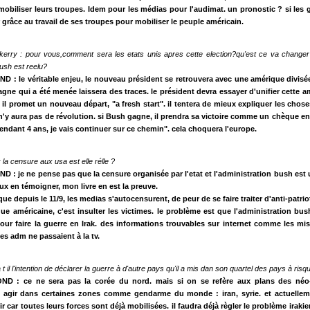
obiliser leurs troupes. Idem pour les médias pour l'audimat. un pronostic ? si les 
 grâce au travail de ses troupes pour mobiliser le peuple américain.
erry : pour vous,comment sera les etats unis apres cette election?qu'est ce va changer 
bush est reelu?
D : le véritable enjeu, le nouveau président se retrouvera avec une amérique divis
gne qui a été menée laissera des traces. le président devra essayer d'unifier cette a
u, il promet un nouveau départ, "a fresh start". il tentera de mieux expliquer les chose
 n'y aura pas de révolution. si Bush gagne, il prendra sa victoire comme un chèque en b
pendant 4 ans, je vais continuer sur ce chemin". cela choquera l'europe.
la censure aux usa est elle rélle ?
 : je ne pense pas que la censure organisée par l'etat et l'administration bush est
peux en témoigner, mon livre en est la preuve.
que depuis le 11/9, les medias s'autocensurent, de peur de se faire traiter d'anti-patri
que américaine, c'est insulter les victimes. le problème est que l'administration bush
our faire la guerre en Irak. des informations trouvables sur internet comme les mi
 les adm ne passaient à la tv.
 t il l'intention de déclarer la guerre à d'autre pays qu'il a mis dan son quartel des pays à ris
ND : ce ne sera pas la corée du nord. mais si on se refère aux plans des néo-
t agir dans certaines zones comme gendarme du monde : iran, syrie. et actuellem
r car toutes leurs forces sont déjà mobilisées. il faudra déjà règler le problème irakie