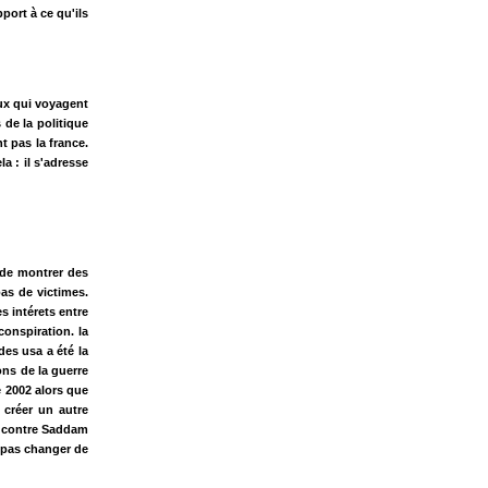
pport à ce qu'ils
eux qui voyagent
 de la politique
t pas la france.
la : il s'adresse
s de montrer des
pas de victimes.
s intérets entre
 conspiration. la
des usa a été la
ons de la guerre
de 2002 alors que
 créer un autre
e contre Saddam
ut pas changer de