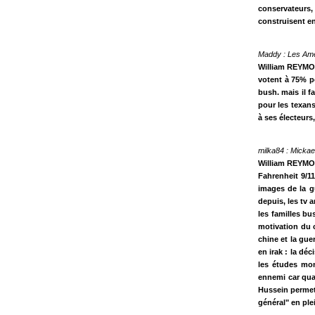
conservateurs, i
construisent en
Maddy : Les Améri
William REYMOND
votent à 75% po
bush. mais il f
pour les texans,
à ses électeurs
milka84 : Mickae
William REYMOND 
Fahrenheit 9/11
images de la gu
depuis, les tv 
les familles bus
motivation du c
chine et la gue
en irak : la déc
les études mon
ennemi car qua
Hussein permet d
général" en ple