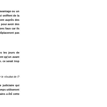
 avantage ou un
i sniffent de la
ment auprès des
 pour avoir des
onc faux car ils
déplaceront pas
s les jours de
tent qq'un avant
h. ce serait trop
le résultat de l?
 judiciaire qui
amps utiliseront
ains a été cette