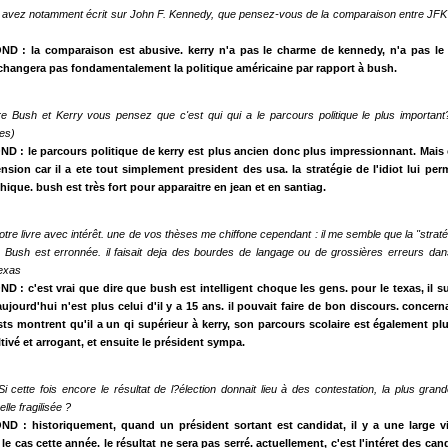
ui avez notamment écrit sur John F. Kennedy, que pensez-vous de la comparaison entre JFK 
ND : la comparaison est abusive. kerry n'a pas le charme de kennedy, n'a pas l
e changera pas fondamentalement la politique américaine par rapport à bush.
re Bush et Kerry vous pensez que c'est qui qui a le parcours politique le plus important?
ues)
D : le parcours politique de kerry est plus ancien donc plus impressionnant. Mais 
sion car il a ete tout simplement president des usa. la stratégie de l'idiot lui per
ue. bush est très fort pour apparaitre en jean et en santiag.
 votre livre avec intérêt. une de vos thèses me chiffone cependant : il me semble que la "stratég
à Bush est erronnée. il faisait deja des bourdes de langage ou de grossières erreurs da
exas
 : c'est vrai que dire que bush est intelligent choque les gens. pour le texas, il su
ujourd'hui n'est plus celui d'il y a 15 ans. il pouvait faire de bon discours. concer
tests montrent qu'il a un qi supérieur à kerry, son parcours scolaire est également plus 
tivé et arrogant, et ensuite le président sympa.
 cette fois encore le résultat de l?élection donnait lieu à des contestation, la plus gra
lle fragilisée ?
D : historiquement, quand un président sortant est candidat, il y a une large vi
 le cas cette année. le résultat ne sera pas serré. actuellement, c'est l'intéret des can