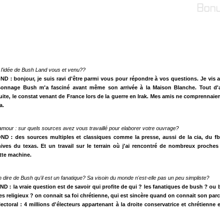
n l'idée de Bush Land vous et venu??
D : bonjour, je suis ravi d'être parmi vous pour répondre à vos questions. Je vis 
rsonnage Bush m'a fasciné avant même son arrivée à la Maison Blanche. Tout d'a
ite, le constat venant de France lors de la guerre en Irak. Mes amis ne comprennai
a.
mour : sur quels sources avez vous travaillé pour elaborer votre ouvrage?
D : des sources multiples et classiques comme la presse, aussi de la cia, du fb
hives du texas. Et un travail sur le terrain où j'ai rencontré de nombreux proche
tte machine.
n dire de Bush qu'il est un fanatique? Sa visoin du monde n'est-elle pas un peu simpliste?
 : la vraie question est de savoir qui profite de qui ? les fanatiques de bush ? ou 
s religieux ? on connait sa foi chrétienne, qui est sincère quand on connait son parco
lectoral : 4 millions d'électeurs appartenant à la droite conservatrice et chrétienne 