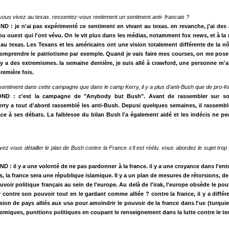
ous vivez au texas. ressentez-vous reelement un sentiment anti- francais ?
D : je n'ai pas expérimenté ce sentiment en vivant au texas. en revanche, j'ai des 
 ou ouest qui l'ont vévu. On le vit plus dans les médias, notamment fox news, et à la 
n au texas. Les Texans et les américains ont une vision totalement différente de la nôtr
omprendre le patriotisme par exemple. Quand je vais faire mes courses, on me pose
l y a des extremismes. la semaine dernière, je suis allé à crawford, une personne m'
première fois.
 sentiment dans cette campagne que dans le camp Kerry, il y a plus d'anti-Bush que de pro-K
OND : c'est la campagne de "Anybody but Bush". Avant de rassembler sur s
rry a tout d'abord rassemblé les anti-Bush. Depusi quelques semaines, il rassemb
e à ses débats. La faiblesse du bilan Bush l'a également aidé et les indécis ne pe
ez vous détailler le plan de Bush contre la France s'il est réélu. vous abordez le sujet tro
 : il y a une volonté de ne pas pardonner à la france. il y a une croyance dans l'e
, la france sera une république islamique. Il y a un plan de mesures de rétorsions, d
uvoir politique français au sein de l'europe. Au delà de l'irak, l'europe obsède le pou
contre son pouvoir tout en le gardant comme alliée ? contre la france, il y a diffé
sion de pays alliés aux usa pour amoindrir le pouvoir de la france dans l'ue (turquie,
miques, punitions politiques en coupant le renseignement dans la lutte contre le te