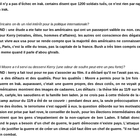
l n'y a pas d'échec en irak. certains disent que 1200 soldats tués, ce n'est rien par ra
 irak.
cains on-ils un réel intérêt pour la politique internationale?
 : une étude a ete faite sur les américains qui ont un passeport valible ou non. c
ur Kerry (retraites, élites, hommes d'affaires). les autres ont conscience des dégats
aut vivre aux usa pour se rende compte que la majorité des américains ne connaissen
 Paris, c'est la ville du texas, pas la capitale de la france. Bush a très bien compris ce
, meme quand il parle d'abou ghraib.
l Moore a-t-il servi ou desservi Kerry (une odeur de soufre peut-etre un peu forte)?
: kerry a fait tout pour ne pas s'associer au film. il a déclaré qu'il ne l'avait pas vu.
 a des défauts et des qualités. Pour les qualités : Moore a permis pour la 1re foi
erre en Irak. auparavant, c'etait une guerre propre, des deux cotés, on ne voyait 
américaines montrent des images de cadavres. Les défauts : la thèse liée au 11/9 sur le
h, carlyle, les saoudiens et la famille ben laden. je ne crois pas à cette théorie de la
amp autour du 11/9 a été de se couvrir : pendant deux ans, la seule préoccupation 
rre des étoiles. le terrorisme s'est rappelé à eux. la question déborde sur les motivati
ision est prise par karl rove, le conseiller de bush, pour les élections intermédiaires 
trent que les gens s'impatientent de la non-capture de ben Laden. Il fallait donc
nd le pays a besoin d'un chef de guerre, le parti démocrate n'existe pays. L'attaqu
e justifier la guerre et de créer un climat oùil faut élire un chef de guerre. "il ne fa
in combat.