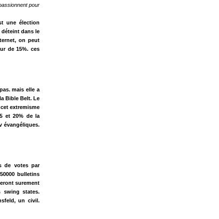
 passionnent pour
t une élection
 déteint dans le
ternet, on peut
eur de 15%. ces
pas. mais elle a
a Bible Belt. Le
, cet extremisme
15 et 20% de la
tv évangéliques.
s de votes par
50000 bulletins
teront surement
s swing states.
feld, un civil.