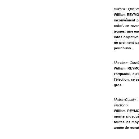
milka84 : Quel e
William REYMON
inconvénient po
coke". en reva
jeunes. une en
infos objective
ne prennent pa
pour bush.
Monsieur+Cousin 
William REYMO
zarquaoui, qu'i
l'élection, ce s
gros.
Maitre+Cousin : 
élection ?
William REYMON
montera jusquà 
toutes les moye
année de recrut