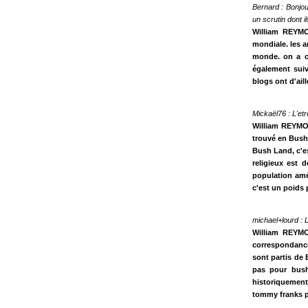
Bernard : Bonjou
un scrutin dont 
William REYMO
mondiale. les a
monde. on a co
également suiv
blogs ont d'ail
Mickaël76 : L'et
William REYMOND
trouvé en Bush 
Bush Land, c'es
religieux est 
population amér
c'est un poids p
michael+lourd : L
William REYMO
correspondance
sont partis de
pas pour bush.
historiquement
tommy franks po