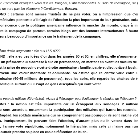
r. Comment expliquez-vous que les français, si abstentionnistes au sein de l'hexagone, se
ils ne sont pas les électeurs ? Cordialement. Bernard.
ND : certains sont memes frustrés de ne pas voter. on a l'impression que c'es
méricains pensent qu'il s'agit de l'élection la plus importante de leur génération, cela
nsicence que la politique américaine influence la marche du monde. grace à in
re la campagne de partout. certains blogs ont des lecteurs internationaux à haut
leurs beaucoup d'importance sur le traitement de la campagne.
rême droite augmente t-elle aux U.S.A???
 : elle a eu ces idées d'or dans les années 50 et 60. en chiffres, elle n'augmente 
un président qui s'adresse à elle en permanence, en mettant en avant les valeurs de l
t la prise de pouvoir de cette droite américaine : famille, patrie et dieu. grâce à bush
devenu une valeur montante et dominante. on estime que ce chiffre varie entre 
icaine (60-65 millions de personnes). tous les soirs, elle regarde les chaines de 
olitique surtout qu'il s'agit de gens disciplinés qui iront voter.
e vote de millions d?Américain vivant à l?étranger peut il influencer le résultat de l?élection ?
ND : la notion est très importante car isl échappent aux sondages. 2 million
 sont attendus, notamment la participation des militaires qui battra les records. 
 Bagdad. les soldats américains qui ne comprennent pas pourquoi ils sont irak ne vo
 ironiquement, ils peuvent faire l'élection, d'autant plus qu'ils votent dans le
, l'armée vote républicain, notamment la hiérarchie. mais celle ci n'aime pas rums
urrait prendre sa place en cas de réélection de bush.