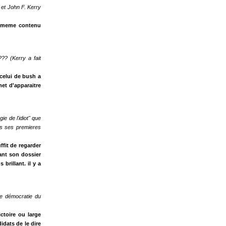
et John F. Kerry
e meme contenu
?? (Kerry a fait
celui de bush a
met d'apparaitre
ie de l'idiot" que
ns ses premieres
ffit de regarder
nant son dossier
brillant. il y a
nde démocratie du
ctoire ou large
didats de le dire